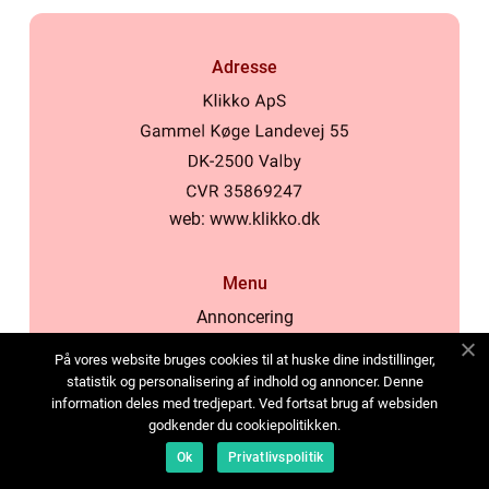
Adresse
web:
www.klikko.dk
Menu
Annoncering
Om os
På vores website bruges cookies til at huske dine indstillinger,
Cookies
statistik og personalisering af indhold og annoncer. Denne
information deles med tredjepart. Ved fortsat brug af websiden
Kontakt os
godkender du cookiepolitikken.
Sitemap
Ok
Privatlivspolitik