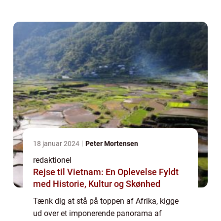
Kilimanjaro rejse kan give dig – en
uforglemmelig oplevelse og en chance for at
ero...
18 januar 2024
Peter Mortensen
redaktionel
Rejse til Vietnam: En Oplevelse Fyldt
med Historie, Kultur og Skønhed
Tænk dig at stå på toppen af Afrika, kigge
ud over et imponerende panorama af