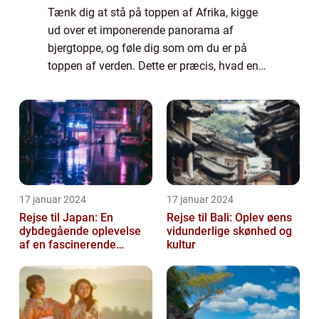
Tænk dig at stå på toppen af Afrika, kigge
ud over et imponerende panorama af
bjergtoppe, og føle dig som om du er på
toppen af verden. Dette er præcis, hvad en
Kilimanjaro rejse kan give dig – en
uforglemmelig oplevelse og en chance for at
ero...
17 januar 2024
17 januar 2024
Rejse til Japan: En
Rejse til Bali: Oplev øens
dybdegående oplevelse
vidunderlige skønhed og
af en fascinerende
kultur
destination