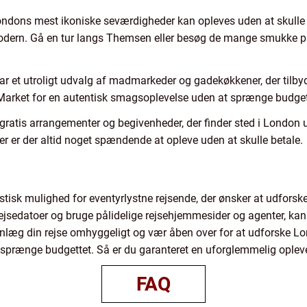
dons mest ikoniske seværdigheder kan opleves uden at skulle be
dern. Gå en tur langs Themsen eller besøg de mange smukke par
 et utroligt udvalg af madmarkeder og gadekøkkener, der tilbyder 
Market for en autentisk smagsoplevelse uden at sprænge budget
ratis arrangementer og begivenheder, der finder sted i London un
aler er der altid noget spændende at opleve uden at skulle betale.
stisk mulighed for eventyrlystne rejsende, der ønsker at udforske
rejsedatoer og bruge pålidelige rejsehjemmesider og agenter, kan
Planlæg din rejse omhyggeligt og vær åben over for at udforske
sprænge budgettet. Så er du garanteret en uforglemmelig oplev
FAQ