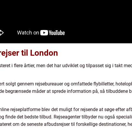
ejser til London
ret i flere årtier, men det har udviklet og tilpasset sig i takt 
rt solgt gennem rejsebureauer og omfattede flybilletter, hotelo
de begrænsede måder at sprede information på, så tilbuddene b
ine rejseplatforme blev det muligt for rejsende at søge efter a
 finde det bedste tilbud. Rejseagenter tilbyder nu også specia
teret om de seneste afbudsrejser til forskellige destinationer, 