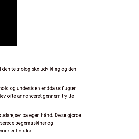
med den teknologiske udvikling og den
phold og undertiden endda udflugter
lev ofte annonceret gennem trykte
fbudsrejser på egen hånd. Dette gjorde
liserede søgemaskiner og
herunder London.