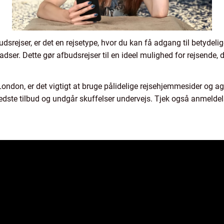
udsrejser, er det en rejsetype, hvor du kan få adgang til betydeli
adser. Dette gør afbudsrejser til en ideel mulighed for rejsende, der
London, er det vigtigt at bruge pålidelige rejsehjemmesider og age
e bedste tilbud og undgår skuffelser undervejs. Tjek også anmeldels