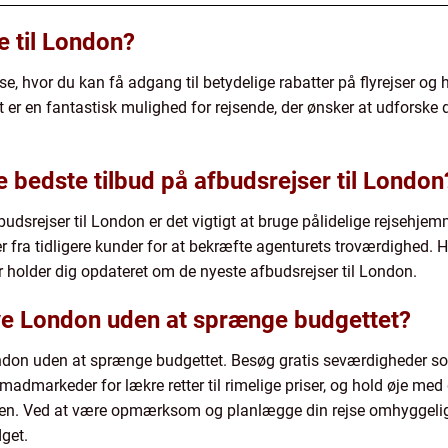
e til London?
jse, hvor du kan få adgang til betydelige rabatter på flyrejser og
et er en fantastisk mulighed for rejsende, der ønsker at udforske 
 bedste tilbud på afbudsrejser til London
budsrejser til London er det vigtigt at bruge pålidelige rejsehjem
r fra tidligere kunder for at bekræfte agenturets troværdighed. 
holder dig opdateret om de nyeste afbudsrejser til London.
ve London uden at sprænge budgettet?
ndon uden at sprænge budgettet. Besøg gratis seværdigheder s
 madmarkeder for lækre retter til rimelige priser, og hold øje me
 byen. Ved at være opmærksom og planlægge din rejse omhyggelig
get.