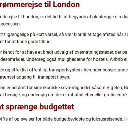
drømmerejse til London
udsrejse til London, er det tid til at begynde at planlægge din dr
processen:
 tilgængelige på kort varsel, så vær klar til at tage afsted når s
er for at finde gode tilbud.
kendt for at have et bredt udvalg af overnatningssteder, der pas
afsidesområder. Undersøg også mulighederne for hostels, Airbnb el
e og effektivt offentligt transportsystem, herunder busser, und
egrænset adgang til transport i byen.
on er berømt for sine ikoniske seværdigheder såsom Big Ben, 
 at besøge, og undersøg om der er rabatbilletter eller gratis entr
t sprænge budgettet
vifte af oplevelser for både budgetbevidste og luksusrejsende. He