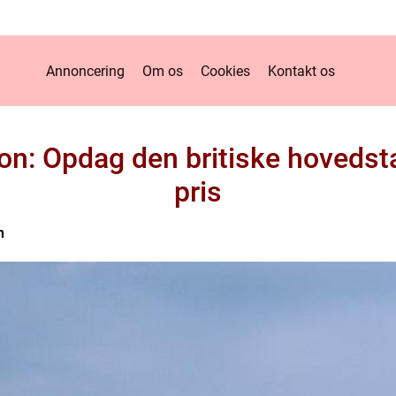
Annoncering
Om os
Cookies
Kontakt os
n: Opdag den britiske hovedstad
pris
n