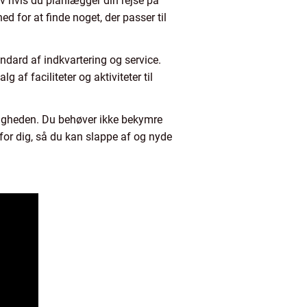
elv hvis du planlægger din rejse på
ed for at finde noget, der passer til
ndard af indkvartering og service.
 af faciliteter og aktiviteter til
eligheden. Du behøver ikke bekymre
 for dig, så du kan slappe af og nyde