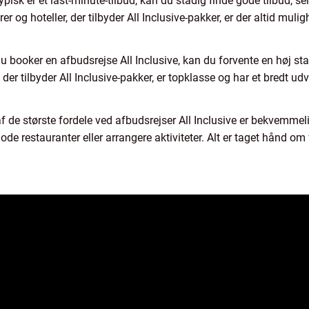
typisk er et last-minute-tilbud, kan du stadig finde gode tilbud, s
og hoteller, der tilbyder All Inclusive-pakker, er der altid muligh
 booker en afbudsrejse All Inclusive, kan du forvente en høj sta
er tilbyder All Inclusive-pakker, er topklasse og har et bredt udvalg
f de største fordele ved afbudsrejser All Inclusive er bekvemm
de restauranter eller arrangere aktiviteter. Alt er taget hånd om