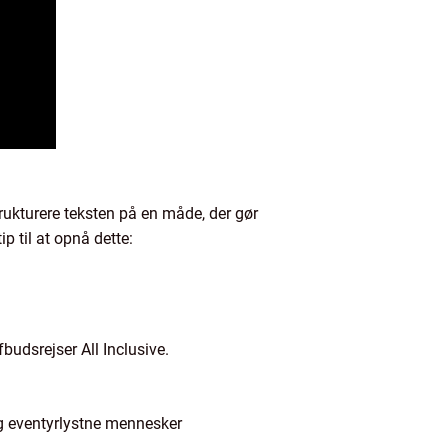
trukturere teksten på en måde, der gør
p til at opnå dette:
budsrejser All Inclusive.
og eventyrlystne mennesker