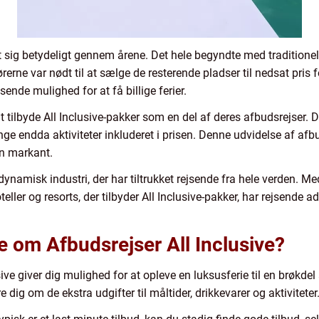
t sig betydeligt gennem årene. Det hele begyndte med traditionelle
rerne var nødt til at sælge de resterende pladser til nedsat pris f
sende mulighed for at få billige ferier.
 tilbyde All Inclusive-pakker som en del af deres afbudsrejser. 
ange endda aktiviteter inkluderet i prisen. Denne udvidelse af a
en markant.
n dynamisk industri, der har tiltrukket rejsende fra hele verden.
ller og resorts, der tilbyder All Inclusive-pakker, har rejsende ad
de om Afbudsrejser All Inclusive?
sive giver dig mulighed for at opleve en luksusferie til en brøkde
e dig om de ekstra udgifter til måltider, drikkevarer og aktiviteter