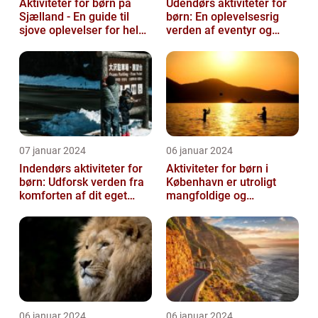
Aktiviteter for børn på
Udendørs aktiviteter for
Sjælland - En guide til
børn: En oplevelsesrig
sjove oplevelser for hele
verden af eventyr og
familien
læring
07 januar 2024
06 januar 2024
Indendørs aktiviteter for
Aktiviteter for børn i
børn: Udforsk verden fra
København er utroligt
komforten af dit eget
mangfoldige og
hjem
spændende
06 januar 2024
06 januar 2024