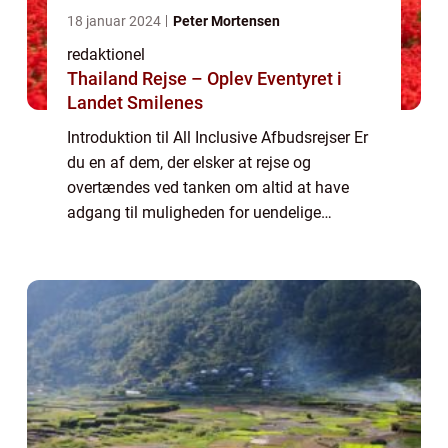
18 januar 2024
Peter Mortensen
redaktionel
Thailand Rejse – Oplev Eventyret i
Landet Smilenes
Introduktion til All Inclusive Afbudsrejser Er
du en af dem, der elsker at rejse og
overtændes ved tanken om altid at have
adgang til muligheden for uendelige
mængder af mad, drikkevarer og aktiviteter,
uden bekymringer om at skulle tage op din
pung?...