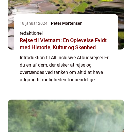
18 januar 2024
Peter Mortensen
redaktionel
Rejse til Vietnam: En Oplevelse Fyldt
med Historie, Kultur og Skønhed
Introduktion til All Inclusive Afbudsrejser Er
du en af dem, der elsker at rejse og
overtændes ved tanken om altid at have
adgang til muligheden for uendelige
mængder af mad, drikkevarer og aktiviteter,
uden bekymringer om at skulle tage op din
pung?...