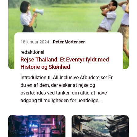
18 januar 2024
Peter Mortensen
redaktionel
Rejse Thailand: Et Eventyr fyldt med
Historie og Skønhed
Introduktion til All Inclusive Afbudsrejser Er
du en af dem, der elsker at rejse og
overtændes ved tanken om altid at have
adgang til muligheden for uendelige
mængder af mad, drikkevarer og aktiviteter,
uden bekymringer om at skulle tage op din
pung?...