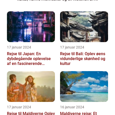
der fascinerer alle besøgende. I denne artikel
vil vi udforske, hvorfor rejser...
17 januar 2024
17 januar 2024
Rejse til Japan: En
Rejse til Bali: Oplev øens
dybdegående oplevelse
vidunderlige skønhed og
af en fascinerende
kultur
destination
17 januar 2024
16 januar 2024
Rejse til Maldiverne Oplev
Maldiverne rejse: Et