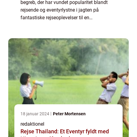
begreb, der har vundet popularitet blandt
rejsende og eventyrlystne i jagten på
fantastiske rejseoplevelser til en
overkommelig pris. Denne artikel vil give en
dybdegående indsigt i, hvad en Star Tour
Afbudsre...
18 januar 2024
Peter Mortensen
redaktionel
Rejse Thailand: Et Eventyr fyldt med