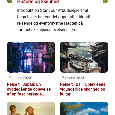
Historie og Skønhed
Introduktion Star Tour Afbudsrejse er et
begreb, der har vundet popularitet blandt
rejsende og eventyrlystne i jagten på
fantastiske rejseoplevelser til en
overkommelig pris. Denne artikel vil give en
dybdegående indsigt i, hvad en Star Tour
Afbudsre...
17 januar 2024
17 januar 2024
Rejse til Japan: En
Rejse til Bali: Oplev øens
dybdegående oplevelse
vidunderlige skønhed og
af en fascinerende
kultur
destination