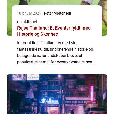
18 januar 2024
Peter Mortensen
redaktionel
Rejse Thailand: Et Eventyr fyldt med
Historie og Skønhed
Introduktion: Thailand er med sin
fantastiske kultur, imponerende historie og
betagende naturlandskaber blevet et
populært rejsemål for eventyrlystne rejsende
over hele verden. Denne artikel vil dykke ned
i, hvad det indebærer at rejse til Thailand o...