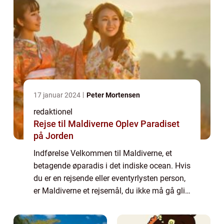
17 januar 2024
Peter Mortensen
redaktionel
Rejse til Maldiverne Oplev Paradiset
på Jorden
Indførelse Velkommen til Maldiverne, et
betagende øparadis i det indiske ocean. Hvis
du er en rejsende eller eventyrlysten person,
er Maldiverne et rejsemål, du ikke må gå glip
af! Denne artikel vil guide dig gennem alt,
hvad der er vigtigt at vide o...