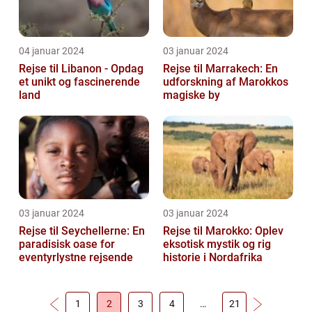
04 januar 2024
03 januar 2024
Rejse til Libanon - Opdag
Rejse til Marrakech: En
et unikt og fascinerende
udforskning af Marokkos
land
magiske by
03 januar 2024
03 januar 2024
Rejse til Seychellerne: En
Rejse til Marokko: Oplev
paradisisk oase for
eksotisk mystik og rig
eventyrlystne rejsende
historie i Nordafrika
1
2
3
4
…
21