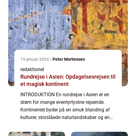
15 januar 2024
Peter Mortensen
redaktionel
Rundrejse i Asien: Opdagelsesrejsen til
et magisk kontinent
INTRODUKTION En rundrejse i Asien er en
drøm for mange eventyrlystne rejsende.
Kontinentet byder på en smuk blanding af
kulturer, storslåede naturlandskaber og en
førsteklasses kulinarisk oplevelse. Uanset
om du er fascineret af Asiens gamle